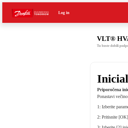
Log in
VLT® HVA
Tu boste dobili pod
Inicia
Priporočena inic
Ponastavi večino
1: Izberite para
2: Pritisnite [OK]
3: Izberite [2] ini