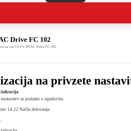
C Drive FC 102
poro za vaš VLT® HVAC Drive FC 102.
lizacija na privzete nastavi
ializacija
 nastavitev in podatke o zgodovini.
meter 14-22 Način delovanja.
.
cializacija.