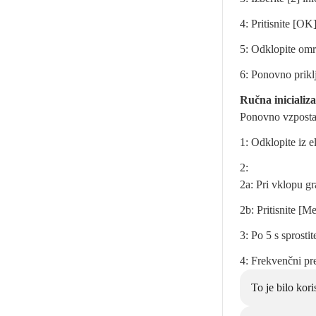
4: Pritisnite [OK]
5: Odklopite omre
6: Ponovno prikl
Ručna inicializa
Ponovno vzposta
1: Odklopite iz e
2:
2a: Pri vklopu gr
2b: Pritisnite [
3: Po 5 s sprostit
4: Frekvenčni pre
To je bilo kori