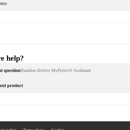
stno
e help?
nt question
Danfoss Drives MyDrive® Assistant
erent product