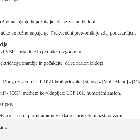
.
žno napajanje in počakajte, da se zaslon izklopi.
jučite omrežno napajanje. Frekvenčni pretvornik je zdaj ponastavljen.
cija
vi VSE nastavitve in podatke o zgodovini
lektričnega omrežja in počakajte, da se zaslon izklopi.
afičnega zaslona LCP 102 hkrati pritisnite [Status] - [Main Menu] - [O
Meni] - [OK], medtem ko vklapljate LCP 101, numerični zaslon.
e tipke.
tvornik je zdaj programiran v skladu s privzetimi nastavitvami.
stno