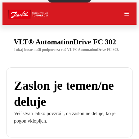
VLT® AutomationDrive FC 302
Tukaj boste našli podporo za vaš VLT® AutomationDrive FC 302.
Zaslon je temen/ne
deluje
Več stvari lahko povzroči, da zaslon ne deluje, ko je
pogon vklopljen.