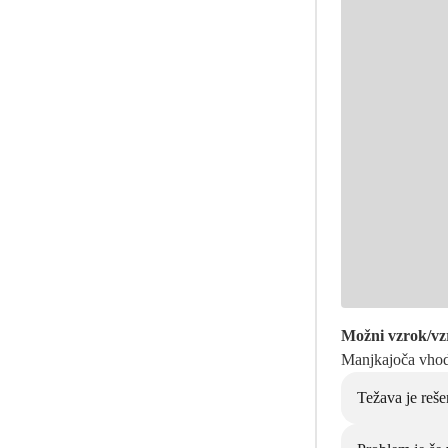
Možni vzrok/vz
Manjkajoča vho
Težava je reše