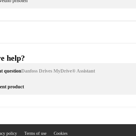
vedno prisoten
e help?
nt question
Danfoss Drives MyDrive® Assistant
erent product
acy policy
Terms of use
Cookies