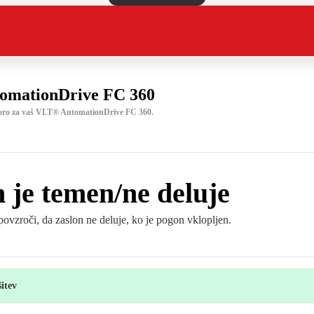
omationDrive FC 360
poro za vaš VLT® AutomationDrive FC 360.
 je temen/ne deluje
povzroči, da zaslon ne deluje, ko je pogon vklopljen.
šitev