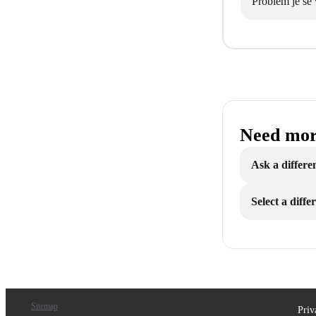
Problem je še 
Need mor
Ask a differe
Select a diff
Sitemap
Priv