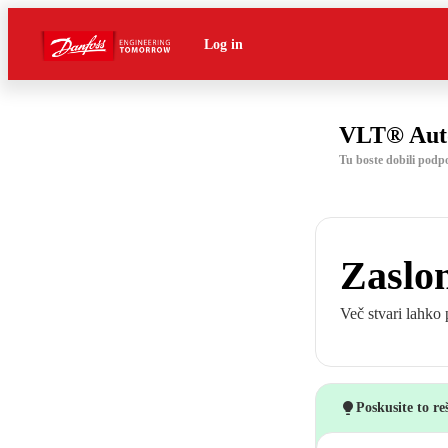
Log in
VLT® Aut
Tu boste dobili pod
Zaslon
Več stvari lahko 
Poskusite to re