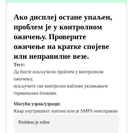
Ако дисплеј остане упаљен,
проблем је у контролном
ожичењу. Проверите
ожичење на кратке спојеве
или неправилне везе.
Тест:
Да бисте искључили проблем у контролном
ожичењу,
искључите све контролне каблове уклањањем
терминални блокови.
Могући узрок/узроци:
Квар унутрашњег напона или је SMPS неисправан
Problem je rešen