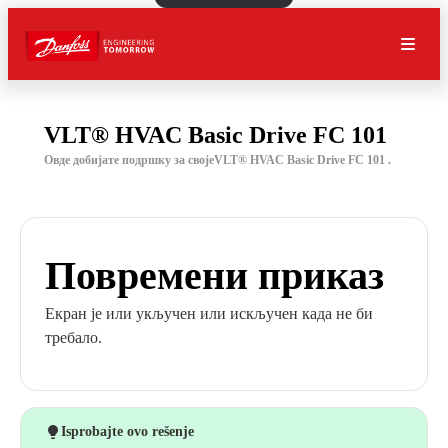
VLT® HVAC Basic Drive FC 101
Овде добијате подршку за својеVLT® HVAC Basic Drive FC 101 .
Повремени приказ
Екран је или укључен или искључен када не би
требало.
Isprobajte ovo rešenje