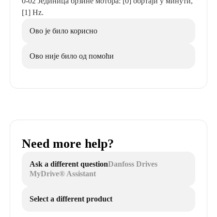
0-02 Јединица брзине мотора: [0] обртаји у минути,
[1] Hz.
Ово је било корисно
Ово није било од помоћи
Need more help?
Ask a different question
Danfoss Drives
MyDrive® Assistant
Select a different product