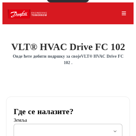
VLT® HVAC Drive FC 102
Овде ћете добити подршку за својеVLT® HVAC Drive FC
102 .
Где се налазите?
Земља