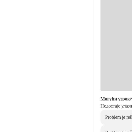
Могући узрок/
Недостаје улазн
Problem je re