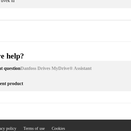
 uvek tu
e help?
nt question
Danfoss Drives MyDrive® Assistant
erent product
acy policy
Terms of use
Cookies