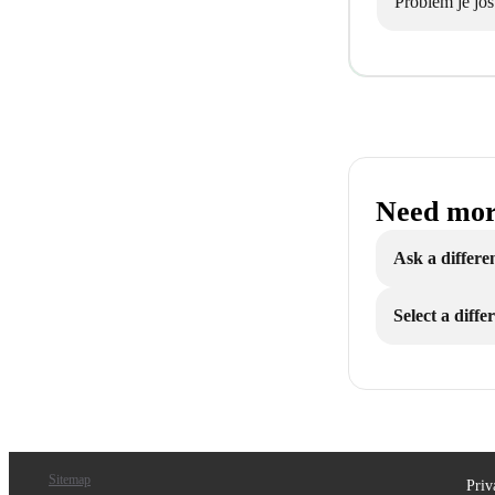
Problem je još
Need mor
Ask a differe
Select a diff
Sitemap
Priv