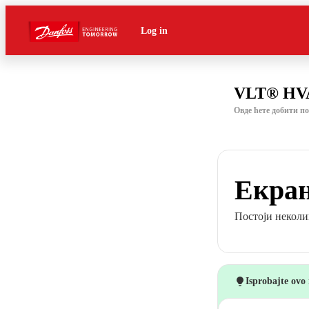
Log in
VLT® HVA
Овде ћете добити п
Екран
Постоји неколик
Isprobajte ovo 