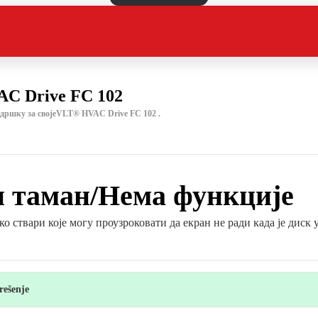
C Drive FC 102
одршку за својеVLT® HVAC Drive FC 102 .
 таман/Нема функције
о ствари које могу проузроковати да екран не ради када је диск
rešenje