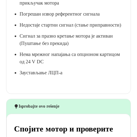
прикључак мотора
Погрешан извор референтног сигнала
Недостаје стартни сигнал (стање приправности)
Сигнал за празно кретање мотора је активан
(Пуштање без прекида)
Нема мрежног напајања са опционом картицом
од 24 V DC
Заустављање ЛЦП-а
Isprobajte ovo rešenje
Спојите мотор и проверите