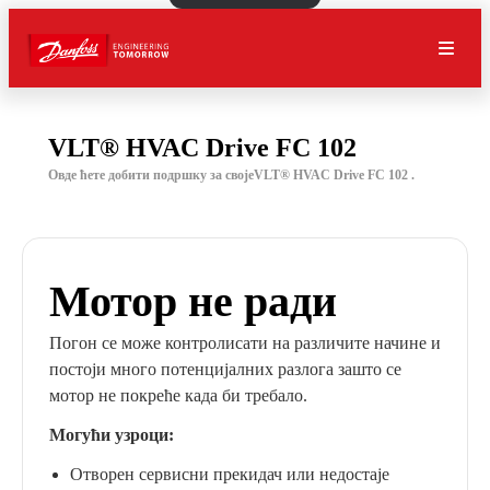
VLT® HVAC Drive FC 102
Овде ћете добити подршку за својеVLT® HVAC Drive FC 102 .
Мотор не ради
Погон се може контролисати на различите начине и
постоји много потенцијалних разлога зашто се
мотор не покреће када би требало.
Могући узроци:
Отворен сервисни прекидач или недостаје