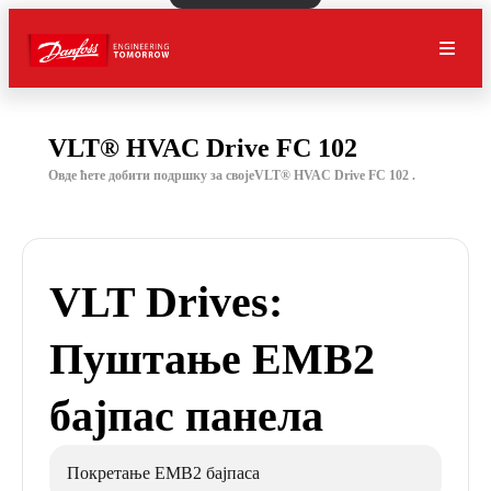
VLT® HVAC Drive FC 102
Овде ћете добити подршку за својеVLT® HVAC Drive FC 102 .
VLT Drives:
Пуштање EMB2
бајпас панела
Покретање EMB2 бајпаса