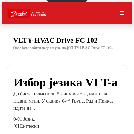
VLT® HVAC Drive FC 102
Овде ћете добити подршку за својеVLT® HVAC Drive FC 102 .
Избор језика VLT-а
Да бисте променили брзину мотора, идите на
главни мени. У оквиру 0-** Група, Рад и Приказ,
идите на...
0-01 Језик.
[0] Енглески