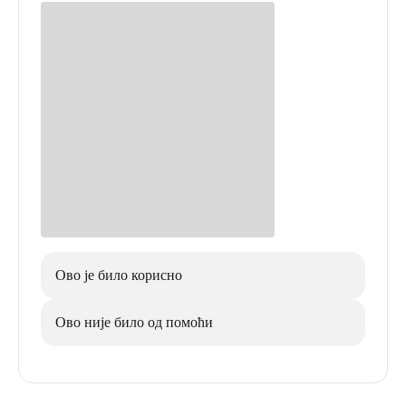
Ово је било корисно
Ово није било од помоћи