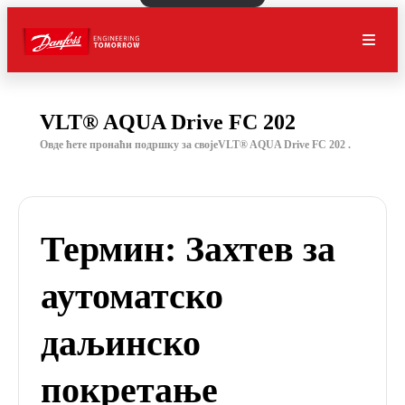
VLT® AQUA Drive FC 202
Овде ћете пронаћи подршку за својеVLT® AQUA Drive FC 202 .
Термин: Захтев за
аутоматско
даљинско
покретање