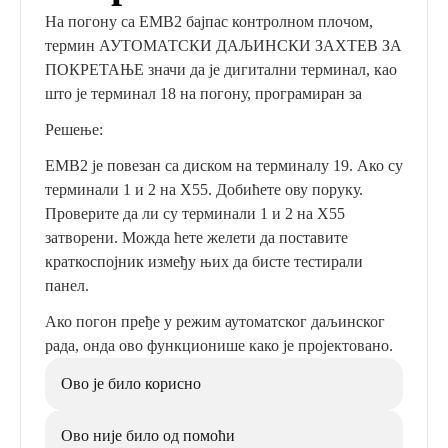
На погону са EMB2 бајпас контролном плочом,
термин АУТОМАТСКИ ДАЉИНСКИ ЗАХТЕВ ЗА
ПОКРЕТАЊЕ значи да је дигитални терминал, као
што је терминал 18 на погону, програмиран за
Решење:
EMB2 је повезан са диском на терминалу 19. Ако су
терминали 1 и 2 на X55. Добићете ову поруку.
Проверите да ли су терминали 1 и 2 на X55
затворени. Можда ћете желети да поставите
краткоспојник између њих да бисте тестирали
панел.
Ако погон пређе у режим аутоматског даљинског
рада, онда ово функционише како је пројектовано.
Ово је било корисно
Ово није било од помоћи