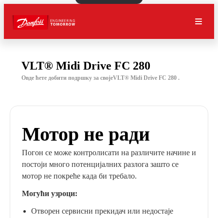
VLT® Midi Drive FC 280
Овде ћете добити подршку за својеVLT® Midi Drive FC 280 .
Мотор не ради
Погон се може контролисати на различите начине и
постоји много потенцијалних разлога зашто се
мотор не покреће када би требало.
Могући узроци:
Отворен сервисни прекидач или недостаје