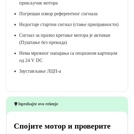
прикључак мотора
Погрешан извор референтног сигнала
Недостаје стартни сигнал (стање приправности)
Сигнал за празно кретање мотора је активан
(Пуштање без прекида)
Нема мрежног напајања са опционом картицом
од 24 V DC
Заустављање ЛЦП-а
Isprobajte ovo rešenje
Спојите мотор и проверите