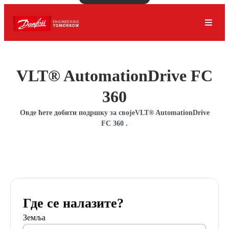
VLT® AutomationDrive FC
360
Овде ћете добити подршку за својеVLT® AutomationDrive
FC 360 .
Где се налазите?
Земља