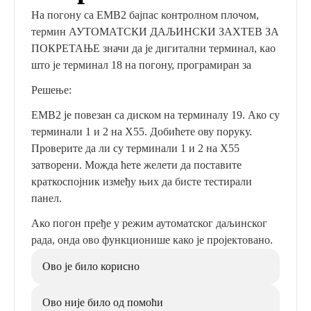
На погону са EMB2 бајпас контролном плочом,
термин АУТОМАТСКИ ДАЉИНСКИ ЗАХТЕВ ЗА
ПОКРЕТАЊЕ значи да је дигитални терминал, као
што је терминал 18 на погону, програмиран за
Решење:
EMB2 је повезан са диском на терминалу 19. Ако су
терминали 1 и 2 на X55. Добићете ову поруку.
Проверите да ли су терминали 1 и 2 на X55
затворени. Можда ћете желети да поставите
краткоспојник између њих да бисте тестирали
панел.
Ако погон пређе у режим аутоматског даљинског
рада, онда ово функционише како је пројектовано.
Ово је било корисно
Ово није било од помоћи