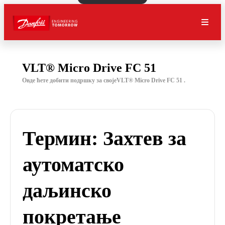
VLT® Micro Drive FC 51
Овде ћете добити подршку за својеVLT® Micro Drive FC 51 .
Термин: Захтев за
аутоматско
даљинско
покретање