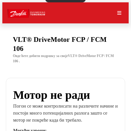
VLT® DriveMotor FCP / FCM
106
Овде ћете добити подршку за својеVLT® DriveMotor FCP / FCM
106 .
Мотор не ради
Погон се може контролисати на различите начине и
постоји много потенцијалних разлога зашто се
мотор не покреће када би требало.
Могући узроци: