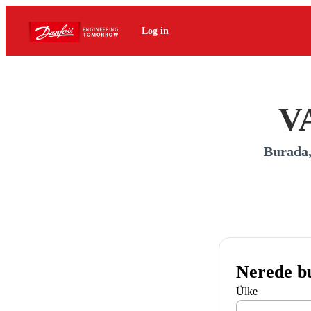
Log in
V
Burada,
Nerede b
Ülke