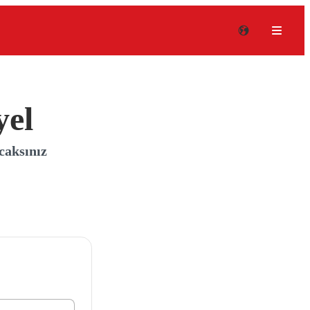
el
caksınız