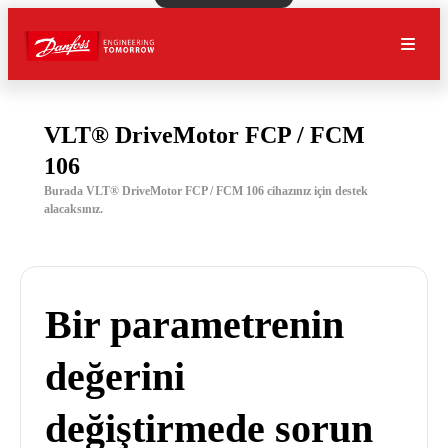
VLT® DriveMotor FCP / FCM
106
Burada VLT® DriveMotor FCP / FCM 106 cihazınız için destek
alacaksınız.
Bir parametrenin
değerini
değiştirmede sorun