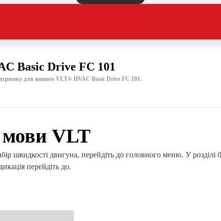
C Basic Drive FC 101
ідтримку для вашого VLT® HVAC Basic Drive FC 101.
 мови VLT
ір швидкості двигуна, перейдіть до головного меню. У розділі 0
дикація перейдіть до.