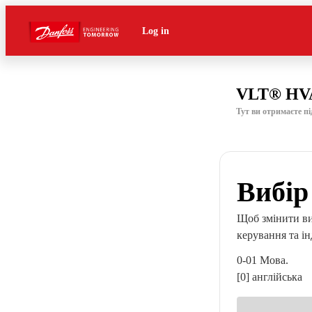
Log in
VLT® HVA
Тут ви отримаєте п
Вибір
Щоб змінити виб
керування та ін
0-01 Мова.
[0] англійська