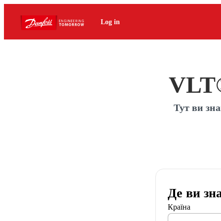
Log in
VLT®
Тут ви зн
Де ви зн
Країна