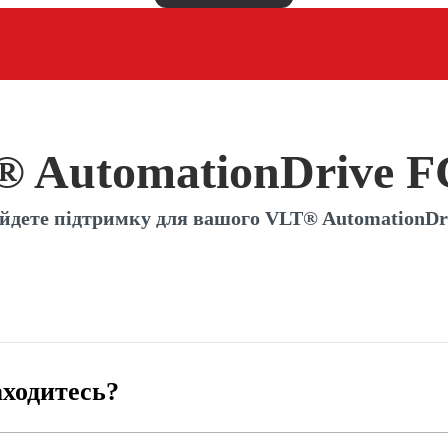
 AutomationDrive F
айдете підтримку для вашого VLT® AutomationDri
аходитесь?