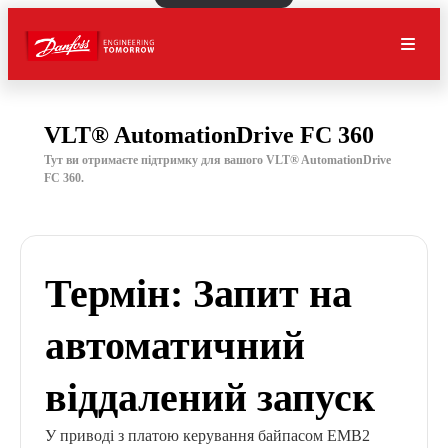
VLT® AutomationDrive FC 360
Тут ви отримаєте підтримку для вашого VLT® AutomationDrive
FC 360.
Термін: Запит на
автоматичний
віддалений запуск
У приводі з платою керування байпасом EMB2