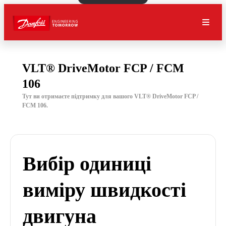
VLT® DriveMotor FCP / FCM
106
Тут ви отримаєте підтримку для вашого VLT® DriveMotor FCP /
FCM 106.
Вибір одиниці
виміру швидкості
двигуна