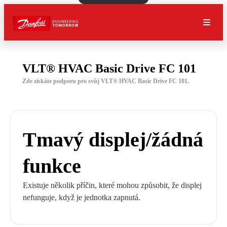
VLT® HVAC Basic Drive FC 101
Zde získáte podporu pro svůj VLT® HVAC Basic Drive FC 101.
Tmavý displej/žádná
funkce
Existuje několik příčin, které mohou způsobit, že displej
nefunguje, když je jednotka zapnutá.