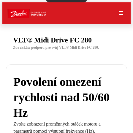
VLT® Midi Drive FC 280
Zde získáte podporu pro svůj VLT® Midi Drive FC 280.
Povolení omezení
rychlosti nad 50/60
Hz
Zvolte zobrazení proměnných otáček motoru a
parametrů pomocí výstupní frekvence (Hz).