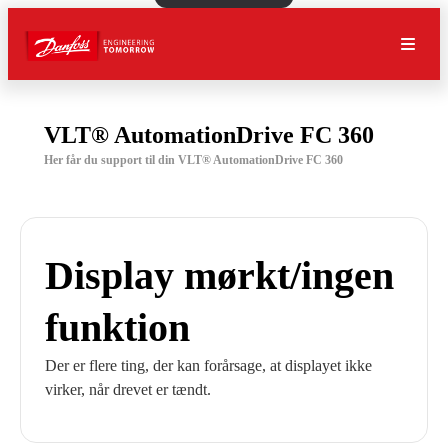
VLT® AutomationDrive FC 360
Her får du support til din VLT® AutomationDrive FC 360
Display mørkt/ingen
funktion
Der er flere ting, der kan forårsage, at displayet ikke
virker, når drevet er tændt.